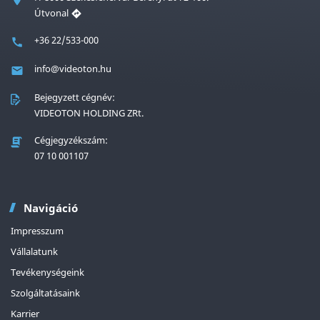
Útvonal
+36 22/533-000
info@videoton.hu
Bejegyzett cégnév:
VIDEOTON HOLDING ZRt.
Cégjegyzékszám:
07 10 001107
Navigáció
Impresszum
Vállalatunk
Tevékenységeink
Szolgáltatásaink
Karrier