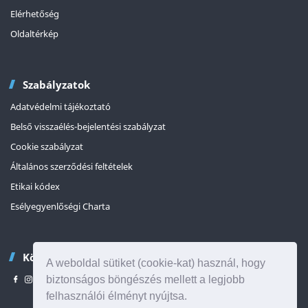
Elérhetőség
Oldaltérkép
Szabályzatok
Adatvédelmi tájékoztató
Belső visszaélés-bejelentési szabályzat
Cookie szabályzat
Általános szerződési feltételek
Etikai kódex
Esélyegyenlőségi Charta
Kövessen minket
A weboldal sütiket (cookie-kat) használ, hogy
biztonságos böngészés mellett a legjobb
felhasználói élményt nyújtsa.