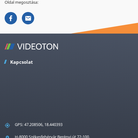
Oldal megosztása:
Kapcsolat
GPS: 47.208506, 18.440393
H-8000 Székesfehérvár Berényi út 72-100.