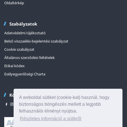
Oldaltérkép
Szabályzatok
Adatvédelmi tájékoztató
Belső visszaélés-bejelentési szabályzat
Cookie szabályzat
Általános szerződési feltételek
Etikai kódex
Esélyegyenlőségi Charta
Kövessen minket
A weboldal sütiket (cookie-kat) használ, hogy
biztonságos böngészés mellett a legjobb
felhasználói élményt nyújtsa.
Részletes információ a sütikről
Az oldal tetejére