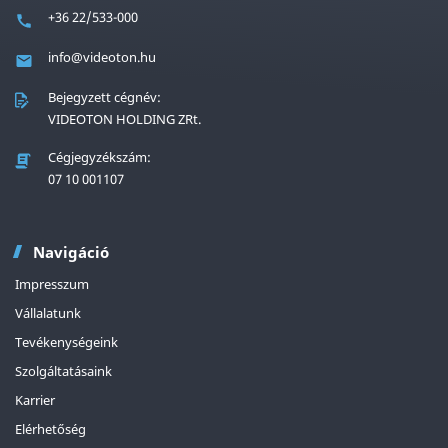
+36 22/533-000
info@videoton.hu
Bejegyzett cégnév:
VIDEOTON HOLDING ZRt.
Cégjegyzékszám:
07 10 001107
Navigáció
Impresszum
Vállalatunk
Tevékenységeink
Szolgáltatásaink
Karrier
Elérhetőség