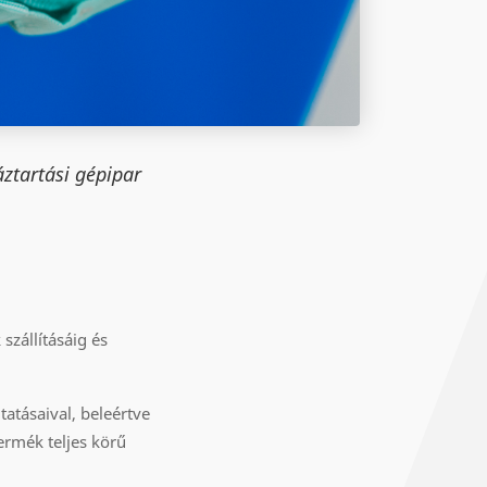
ztartási gépipar
szállításáig és
atásaival, beleértve
termék teljes körű