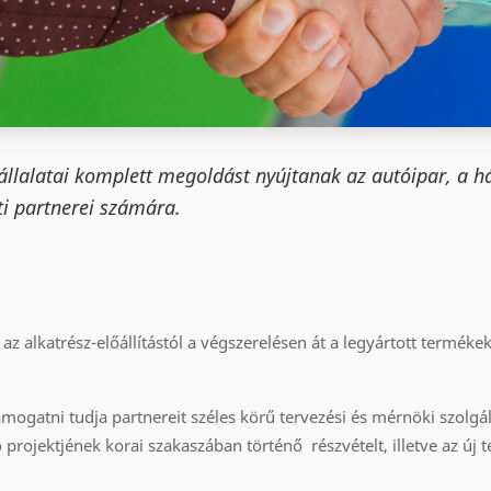
llalatai komplett megoldást nyújtanak az autóipar, a há
ti partnerei számára.
az alkatrész-előállítástól a végszerelésen át a legyártott termékek 
gatni tudja partnereit széles körű tervezési és mérnöki szolgált
 projektjének korai szakaszában történő részvételt, illetve az új 