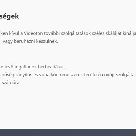
ységek
n kívül a Videoton további szolgáltatások széles skáláját kínálj
, vagy beruházni készülnek.
an levő ingatlanok bérbeadását,
nőségirányítás és vonalkód rendszerek területén nyújt szolgáltat
k számára.