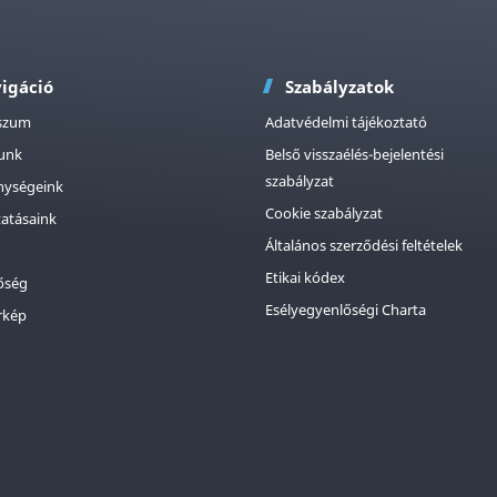
igáció
Szabályzatok
szum
Adatvédelmi tájékoztató
tunk
Belső visszaélés-bejelentési
szabályzat
nységeink
Cookie szabályzat
tatásaink
Általános szerződési feltételek
Etikai kódex
őség
Esélyegyenlőségi Charta
rkép