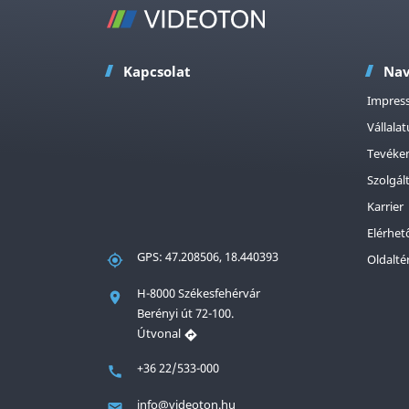
Kapcsolat
Nav
Impres
Vállala
Tevéke
Szolgál
Karrier
Elérhet
GPS: 47.208506, 18.440393
Oldalté
H-8000 Székesfehérvár
Berényi út 72-100.
Útvonal
+36 22/533-000
info@videoton.hu