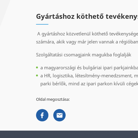
Gyártáshoz köthető tevéken
A gyártáshoz közvetlenül köthető tevékenységeke
számára, akik vagy már jelen vannak a régióban
Szolgáltatási csomagjaink magukba foglalják
a magyarországi és bulgáriai ipari parkjainkb
a HR, logisztika, létesítmény-menedzsment, mi
parki bérlők, mind az ipari parkon kívüli cége
Oldal megosztása: