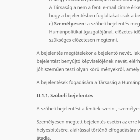
A Társaság a nem a fenti e-mail címre érke
hogy a bejelentésben foglaltakat csak a bej
c)
Személyesen:
a szóbeli bejelentés meg
Humánpolitikai Igazgatójánál, előzetes id
szükséges előzetesen megtenni.
A bejelentés megtételekor a bejelentő nevét, la
bejelentést benyújtó képviselőjének nevét, elérh
jóhiszeműen teszi olyan körülményekről, amelye
A bejelentések fogadására a Társaság a Humánpoli
II.1.1. Szóbeli bejelentés
A szóbeli bejelentést a fentiek szerint, személy
Személyesen megtett bejelentés esetén az erre ki
helyesbítésére, aláírással történő elfogadására
átadja.