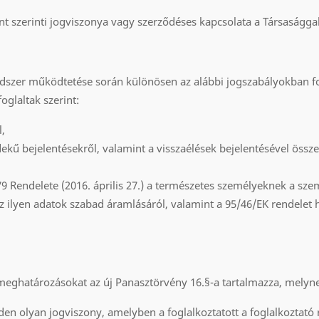
pont szerinti jogviszonya vagy szerződéses kapcsolata a Társaságg
endszer működtetése során különösen az alábbi jogszabályokban fo
oglaltak szerint:
,
dekű bejelentésekről, valamint a visszaélések bejelentésével össz
9 Rendelete (2016. április 27.) a természetes személyeknek a sz
z ilyen adatok szabad áramlásáról, valamint a 95/46/EK rendelet 
k
eghatározásokat az új Panasztörvény 16.§-a tartalmazza, melyn
den olyan jogviszony, amelyben a foglalkoztatott a foglalkoztató