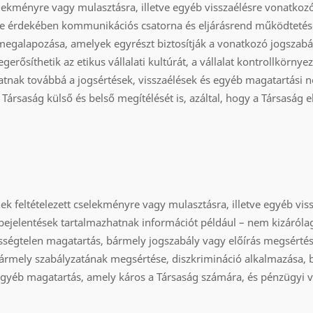
selekményre vagy mulasztásra, illetve egyéb visszaélésre vonatkoz
tele érdekében kommunikációs csatorna és eljárásrend működteté
megalapozása, amelyek egyrészt biztosítják a vonatkozó jogszabá
ősíthetik az etikus vállalati kultúrát, a vállalat kontrollkörnyez
tnak továbbá a jogsértések, visszaélések és egyéb magatartási 
 Társaság külső és belső megítélését is, azáltal, hogy a Társaság e
nek feltételezett cselekményre vagy mulasztásra, illetve egyéb vi
A bejelentések tartalmazhatnak információt például – nem kizáróla
tességtelen magatartás, bármely jogszabály vagy előírás megsért
ármely szabályzatának megsértése, diszkrimináció alkalmazása, 
gyéb magatartás, amely káros a Társaság számára, és pénzügyi 