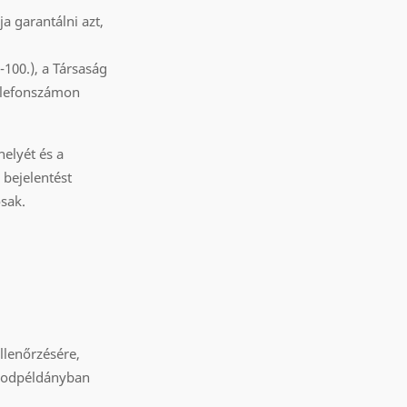
a garantálni azt,
-100.), a Társaság
telefonszámon
helyét és a
 bejelentést
ósak.
llenőrzésére,
másodpéldányban