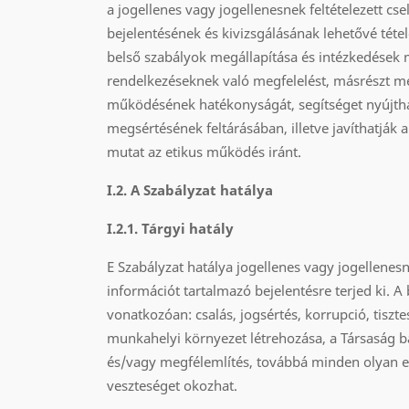
a jogellenes vagy jogellenesnek feltételezett c
bejelentésének és kivizsgálásának lehetővé té
belső szabályok megállapítása és intézkedések 
rendelkezéseknek való megfelelést, másrészt meger
működésének hatékonyságát, segítséget nyújtha
megsértésének feltárásában, illetve javíthatják a
mutat az etikus működés iránt.
I.2. A Szabályzat hatálya
I.2.1. Tárgyi hatály
E Szabályzat hatálya jogellenes vagy jogellenes
információt tartalmazó bejelentésre terjed ki. 
vonatkozóan: csalás, jogsértés, korrupció, tisz
munkahelyi környezet létrehozása, a Társaság b
és/vagy megfélemlítés, továbbá minden olyan e
veszteséget okozhat.