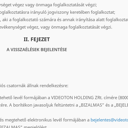
nységet végez vagy önmaga foglalkoztatását végzi;
oglalkoztatásra irányuló jogviszony keretében foglalkoztat;
, aki a foglalkoztató számára és annak irányítása alatt foglalkozta
tevékenységet végez, vagy önmaga foglalkoztatását végzi.
II. FEJEZET
A VISSZAÉLÉSEK BEJELENTÉSE
ós csatornák állnak rendelkezésre:
gtehető levél formájában a VIDEOTON HOLDING ZRt. címére (8000
észére. A borítékon javasoljuk feltüntetni a „BIZALMAS” és a „BEJE
ntés megtehető elektronikus levél formájában a
bejelentes@videot
 „BIZALMAS” megjelölést.