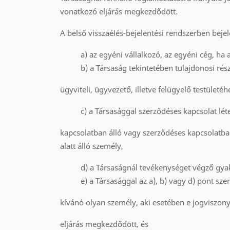
vonatkozó eljárás megkezdődött.
A belső visszaélés-bejelentési rendszerben bejel
a) az egyéni vállalkozó, az egyéni cég, ha
b) a Társaság tekintetében tulajdonosi ré
ügyviteli, ügyvezető, illetve felügyelő testületé
c) a Társasággal szerződéses kapcsolat lé
kapcsolatban álló vagy szerződéses kapcsolatban á
alatt álló személy,
d) a Társaságnál tevékenységet végző gya
e) a Társasággal az a), b) vagy d) pont sze
kívánó olyan személy, aki esetében e jogviszony
eljárás megkezdődött, és