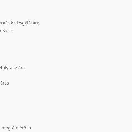
entés kivizsgálására
ezelik.
efolytatására
járás
s megtételéről a