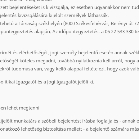
zett bejelentéseket is kivizsgálja, ez esetben ugyanakkor nem tudj
elentés kivizsgálására kijelölt személyek láthassák.
tehető a Társaság székhelyén (8000 Székesfehérvár, Berényi út 72
őpontegyeztetés alapján. Az időpontegyeztetést a 06 22 533 330 
kcímét és elérhetőségét, jogi személy bejelentő esetén annak szék
etőségét köteles megadni, továbbá nyilatkoznia kell arról, hogy a
kről tudomása van, vagy kellő alappal feltételezi, hogy azok val
tikai Igazgatót és a Jogi Igazgatót jelöli ki.
esen lehet megtenni.
jelölt munkatárs a szóbeli bejelentést írásba foglalja és - annak e
 vonatkozó lehetőség biztosítása mellett - a bejelentő számára 