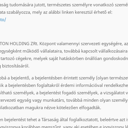
rsaság tudomására jutott, természetes személyre vonatkozó szemé
ata szabályozza, mely az alábbi linken keresztül érhető el:
to/
EOTON HOLDING ZRt. Központ valamennyi szervezeti egységére, a
ységként működő vállalataira, továbbá kapcsolt vállalkozásair
 tartozó cégekre, melyek saját hatáskörben önállóan gondoskod
biztosításáról.
ábbá a bejelentő, a bejelentésben érintett személy (olyan természe
kik a bejelentésben foglaltakról érdemi információval rendelkezhe
ítható személyek, a bejelentést fogadó személyek, a vizsgálatot 
 szervezeti egység vagy munkatárs, továbbá minden olyan személy, 
yilatkozatban magukra nézve kötelezően elfogadták.
 bejelentést tehet a Társaság által foglalkoztatott, beleértve azt i
jogviszonya korábban megszűnt, vagy aki esetében e jogviszony lé