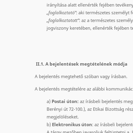
irányítása alatt ellenérték fejében tevéke
„foglalkoztató”
: aki természetes személyt f
„foglalkoztatott”
: az a természetes személy
jogviszony keretében, ellenérték fejében 
II.1. A bejelentések megtételének módja
A bejelentés megtehető szóban vagy írásban.
A bejelentés megtételére az alábbi kommunikáci
a)
Postai úton:
az írásbeli bejelentés me
Berényi út 72-100.), az Etikai Bizottság r
megjelöléseket.
b)
Elektronikus úton
: az írásbeli bejele
A tárgy mezőben javasoljuk feltüntetni a