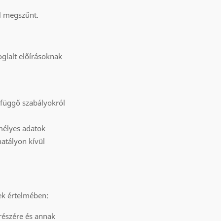
al megszűnt.
glalt előírásoknak
efüggő szabályokról
emélyes adatok
hatályon kívül
ek értelmében:
 részére és annak