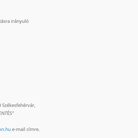
tásra irányuló
 Székesfehérvár,
LENTÉS”
on.hu
e-mail címre.