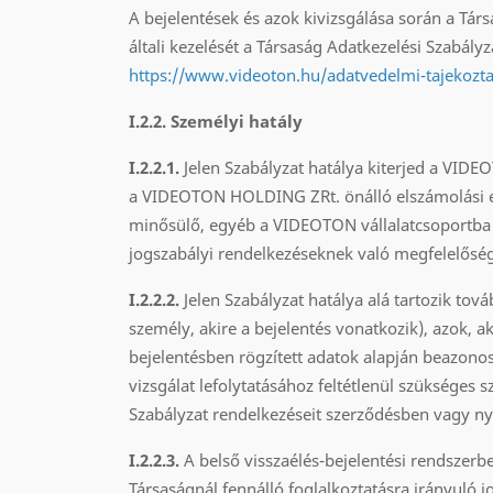
A bejelentések és azok kivizsgálása során a Tá
általi kezelését a Társaság Adatkezelési Szabályz
https://www.videoton.hu/adatvedelmi-tajekozta
I.2.2. Személyi hatály
I.2.2.1.
Jelen Szabályzat hatálya kiterjed a VID
a VIDEOTON HOLDING ZRt. önálló elszámolási eg
minősülő, egyéb a VIDEOTON vállalatcsoportba
jogszabályi rendelkezéseknek való megfelelőség 
I.2.2.2.
Jelen Szabályzat hatálya alá tartozik tov
személy, akire a bejelentés vonatkozik), azok, a
bejelentésben rögzített adatok alapján beazonos
vizsgálat lefolytatásához feltétlenül szükséges
Szabályzat rendelkezéseit szerződésben vagy n
I.2.2.3.
A belső visszaélés-bejelentési rendszerben
Társaságnál fennálló foglalkoztatásra irányuló 