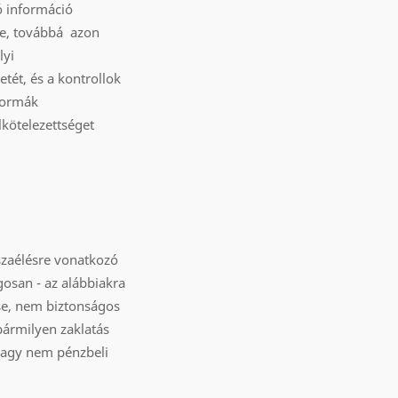
ó információ
se, továbbá azon
lyi
etét, és a kontrollok
normák
lkötelezettséget
sszaélésre vonatkozó
gosan - az alábbiakra
ése, nem biztonságos
bármilyen zaklatás
vagy nem pénzbeli