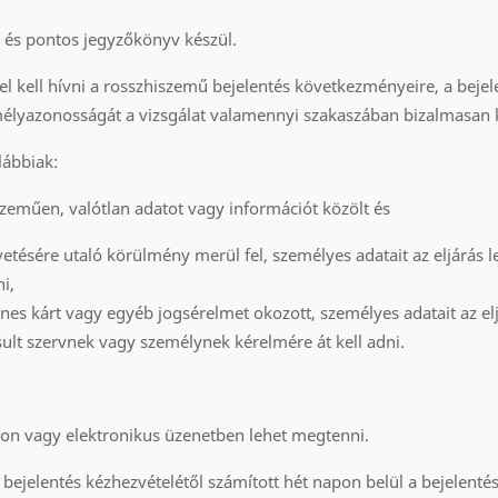
es és pontos jegyzőkönyv készül.
fel kell hívni a rosszhiszemű bejelentés következményeire, a bejel
emélyazonosságát a vizsgálat valamennyi szakaszában bizalmasan k
lábbiak:
szeműen, valótlan adatot vagy információt közölt és
tésére utaló körülmény merül fel, személyes adatait az eljárás l
i,
nes kárt vagy egyéb jogsérelmet okozott, személyes adatait az el
sult szervnek vagy személynek kérelmére át kell adni.
i úton vagy elektronikus üzenetben lehet megtenni.
 bejelentés kézhezvételétől számított hét napon belül a bejelenté