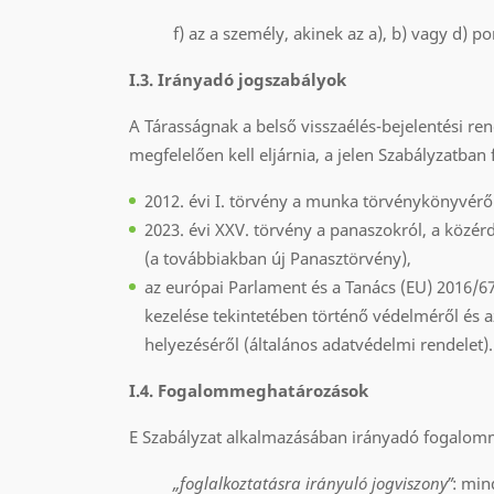
f) az a személy, akinek az a), b) vagy d) 
I.3. Irányadó jogszabályok
A Tárasságnak a belső visszaélés-bejelentési r
megfelelően kell eljárnia, a jelen Szabályzatban f
2012. évi I. törvény a munka törvénykönyvéről
2023. évi XXV. törvény a panaszokról, a közér
(a továbbiakban új Panasztörvény),
az európai Parlament és a Tanács (EU) 2016/67
kezelése tekintetében történő védelméről és a
helyezéséről (általános adatvédelmi rendelet).
I.4. Fogalommeghatározáso
E Szabályzat alkalmazásában irányadó fogalomm
„foglalkoztatásra irányuló jogviszony”
: min