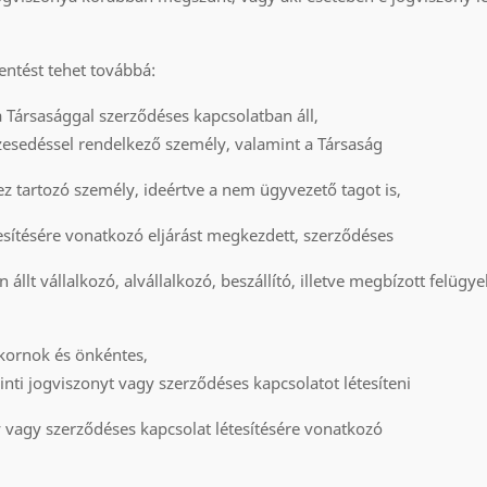
entést tehet továbbá:
 a Társasággal szerződéses kapcsolatban áll,
szesedéssel rendelkező személy, valamint a Társaság
hez tartozó személy, ideértve a nem ügyvezető tagot is,
tesítésére vonatkozó eljárást megkezdett, szerződéses
llt vállalkozó, alvállalkozó, beszállító, illetve megbízott felügyel
kornok és önkéntes,
rinti jogviszonyt vagy szerződéses kapcsolatot létesíteni
 vagy szerződéses kapcsolat létesítésére vonatkozó