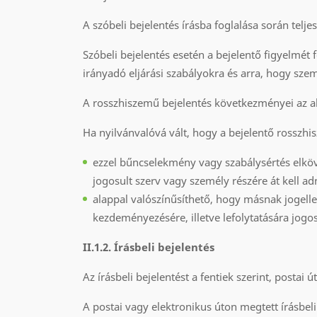
A szóbeli bejelentés írásba foglalása során telj
Szóbeli bejelentés esetén a bejelentő figyelmét 
irányadó eljárási szabályokra és arra, hogy sz
A rosszhiszemű bejelentés következményei az a
Ha nyilvánvalóvá vált, hogy a bejelentő rosszhi
ezzel bűncselekmény vagy szabálysértés elköve
jogosult szerv vagy személy részére át kell adn
alappal valószínűsíthető, hogy másnak jogelle
kezdeményezésére, illetve lefolytatására jogo
II.1.2. Írásbeli bejelentés
Az írásbeli bejelentést a fentiek szerint, posta
A postai vagy elektronikus úton megtett írásbeli