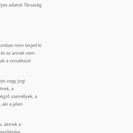
lyes adatok Társaság
zonban nem terjed ki
a és az annak nem
nak a vonatkozó
tes vagy jogi
tnek, a
végző személyek, a
aki a jelen
s, akinek a
tesítésére