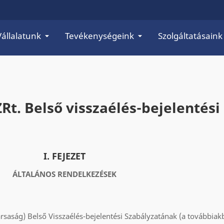
Vállalatunk
Tevékenységeink
Szolgáltatásaink
. Belső visszaélés-bejelentési
I. FEJEZET
ÁLTALÁNOS RENDELKEZÉSEK
ság) Belső Visszaélés-bejelentési Szabályzatának (a továbbiakba