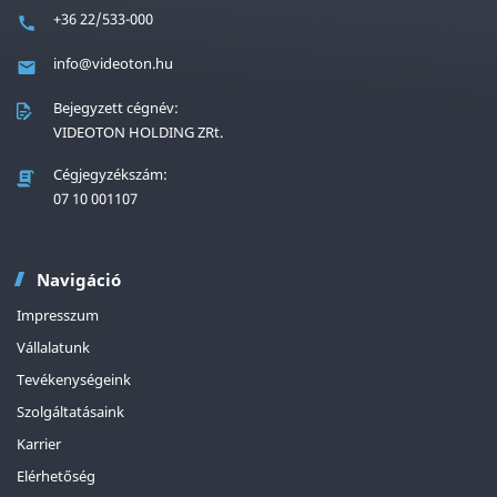
+36 22/533-000
info@videoton.hu
Bejegyzett cégnév:
VIDEOTON HOLDING ZRt.
Cégjegyzékszám:
07 10 001107
Navigáció
Impresszum
Vállalatunk
Tevékenységeink
Szolgáltatásaink
Karrier
Elérhetőség