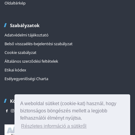
Oldaltérkép
Szabályzatok
Adatvédelmi tájékoztató
Belső visszaélés-bejelentési szabályzat
Cookie szabályzat
Általános szerződési feltételek
Etikai kódex
Esélyegyenlőségi Charta
Kövessen minket
A weboldal sütiket (cookie-kat) használ, hogy
biztonságos böngészés mellett a legjobb
felhasználói élményt nyújtsa.
Részletes információ a sütikről
Az oldal tetejére