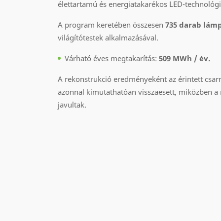
élettartamú és energiatakarékos LED-technológia
A program keretében összesen
735 darab lám
világítótestek alkalmazásával.
Várható éves megtakarítás:
509 MWh / év.
A rekonstrukció eredményeként az érintett csar
azonnal kimutathatóan visszaesett, miközben a
javultak.