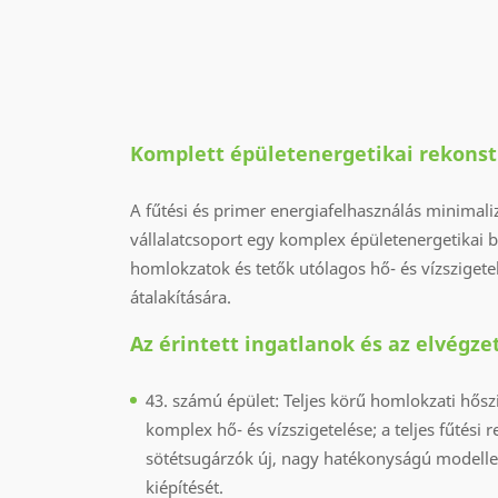
Komplett épületenergetikai rekonst
A fűtési és primer energiafelhasználás minimali
vállalatcsoport egy komplex épületenergetikai b
homlokzatok és tetők utólagos hő- és vízszigetel
átalakítására.
Az érintett ingatlanok és az elvégz
43. számú épület: Teljes körű homlokzati hősz
komplex hő- és vízszigetelése; a teljes fűtési 
sötétsugárzók új, nagy hatékonyságú modellek
kiépítését.