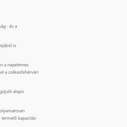
ág - és a
jából is
án a napelemes
el a székesfehérvári
gújuló alapú
folyamatosan
j termelő kapacitás