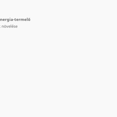
energia-termelő
k növelése