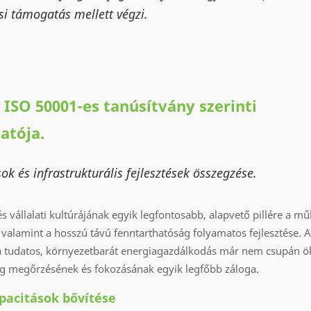
nsi támogatás mellett végzi.
SO 50001-es tanúsítvány szerinti
atója.
k és infrastrukturális fejlesztések összegzése.
s vállalati kultúrájának egyik legfontosabb, alapvető pillére a 
valamint a hosszú távú fenntarthatóság folyamatos fejlesztése. 
a tudatos, környezetbarát energiagazdálkodás már nem csupán ö
ég megőrzésének és fokozásának egyik legfőbb záloga.
pacitások bővítése