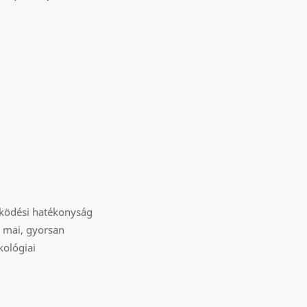
működési hatékonyság
A mai, gyorsan
kológiai