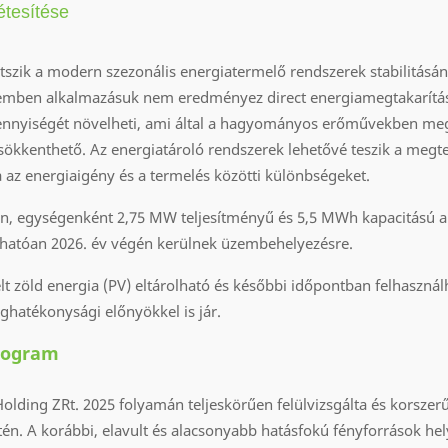
étesítése
játszik a modern szezonális energiatermelő rendszerek stabilitásá
lemben alkalmazásuk nem eredményez direct energiamegtakarítás
ennyiségét növelheti, ami által a hagyományos erőművekben meg
is csökkenthető. Az energiatároló rendszerek lehetővé teszik a megt
 az energiaigény és a termelés közötti különbségeket.
ján, egységenként 2,75 MW teljesítményű és 5,5 MWh kapacitású 
árhatóan 2026. év végén kerülnek üzembehelyezésre.
t zöld energia (PV) eltárolható és későbbi időpontban felhasznál
ghatékonysági előnyökkel is jár.
program
ing ZRt. 2025 folyamán teljeskörűen felülvizsgálta és korszerű
letén. A korábbi, elavult és alacsonyabb hatásfokú fényforrások he