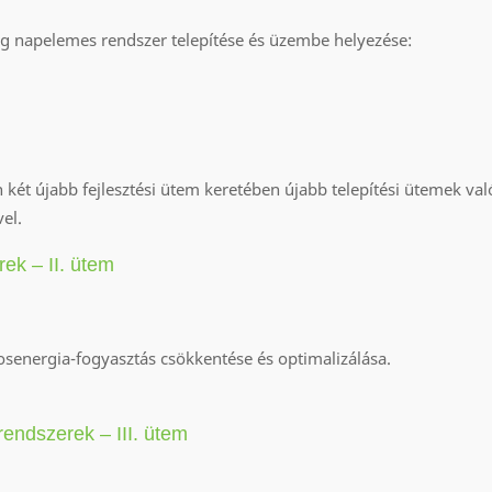
eg napelemes rendszer telepítése és üzembe helyezése:
 két újabb fejlesztési ütem keretében újabb telepítési ütemek va
el.
ek – II. ütem
mosenergia-fogyasztás csökkentése és optimalizálása.
rendszerek – III. ütem