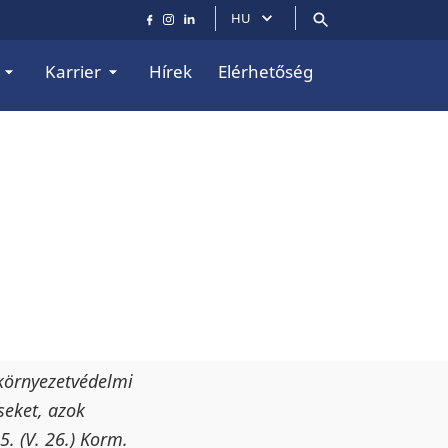
HU
Karrier
Hírek
Elérhetőség
környezetvédelmi
seket, azok
. (V. 26.) Korm.