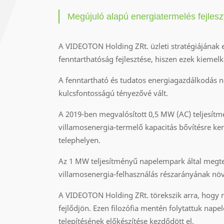
Megújuló alapú energiatermelés fejlesz
A VIDEOTON Holding ZRt. üzleti stratégiájának e
fenntarthatóság fejlesztése, hiszen ezek kiemel
A fenntartható és tudatos energiagazdálkodás 
kulcsfontosságú tényezővé vált.
A 2019-ben megvalósított 0,5 MW (AC) teljesí
villamosenergia-termelő kapacitás bővítésre ke
telephelyen.
Az 1 MW teljesítményű napelempark által megter
villamosenergia-felhasználás részarányának nö
A VIDEOTON Holding ZRt. törekszik arra, hogy 
fejlődjön. Ezen filozófia mentén folytattuk nap
telepítésének előkészítése kezdődött el.