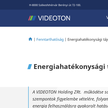
H-8000 Székesfehérvár Berényi út 72-100.
|
Fenntarthatóság
|
Energiahatékonysági táj
Energiahatékonysági 
A VIDEOTON Holding ZRt. működése sorá
szempontok figyelembe vételére, folya
energia felhasználásra gyakorolt hatás