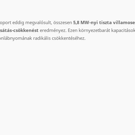
csoport eddig megvalósult, összesen
5,8 MW-nyi tiszta villamos
csátás-csökkenést
eredményez. Ezen környezetbarát kapacitáso
bonlábnyomának radikális csökkentéséhez.