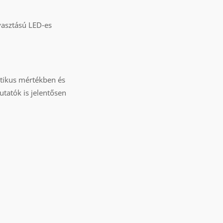
yasztású LED-es
ztikus mértékben és
tatók is jelentősen