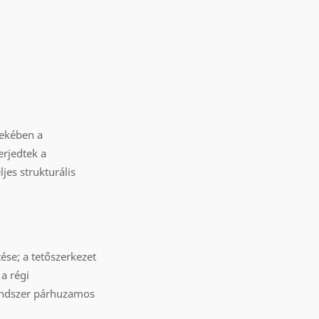
dekében a
erjedtek a
jes strukturális
ése; a tetőszerkezet
 a régi
rendszer párhuzamos