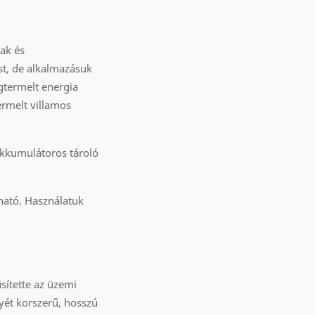
nak és
t, de alkalmazásuk
termelt energia
ermelt villamos
akkumulátoros tároló
ható. Használatuk
sítette az üzemi
lyét korszerű, hosszú