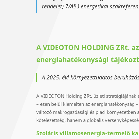
rendelet) 7/A§ ) energetikai szakrefere
A VIDEOTON HOLDING ZRt. az I
energiahatékonysági tájékozt
A 2025. évi környezettudatos beruházáso
A VIDEOTON Holding ZRt. üzleti stratégiájának é
– ezen belül kiemelten az energiahatékonyság – 
változó makrogazdasági és piaci környezetben 
kötelezettség, hanem a globális versenyképess
Szoláris villamosenergia-termelő ka