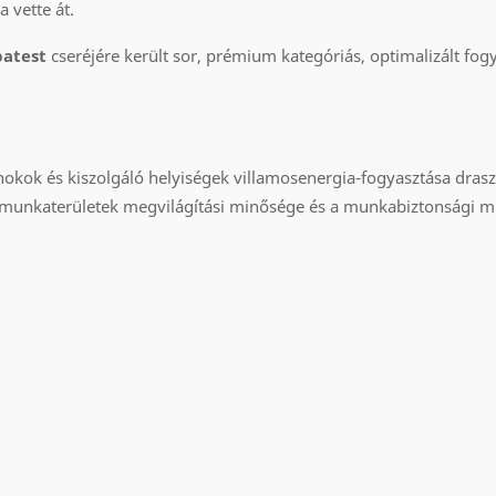
 vette át.
patest
cseréjére került sor, prémium kategóriás, optimalizált fog
nokok és kiszolgáló helyiségek villamosenergia-fogyasztása dras
 munkaterületek megvilágítási minősége és a munkabiztonsági mu