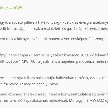
tése – 2025.
gyik alapvető pillére a hatékonyság - köztük az energiahatékonys
kedő fontossággal bírnak a mai üzleti- és gazdasági környezetben.
nem csak a környezetvédelmi, hanem a versenyképesség szempont
tményű napelempark üzembe helyezését követően 2023. év folyam
rült további 1 MW (AC) teljesítményű napelem park beüzemelésév
melt energia felhasználása saját hálózatban történik, ezzel a me
velése valósult meg telephelyünkön.
mind az energiahatékonyság, mind a környezettudatosság terén 
elemes termelő kapacitásainak fejlesztését. Mintegy 4,3 MW (AC) ú