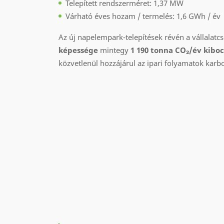
Telepített rendszerméret: 1,37 MW
Várható éves hozam / termelés: 1,6 GWh / év
Az új napelempark-telepítések révén a vállalat
képessége
mintegy
1 190 tonna CO
₂
/év kibo
közvetlenül hozzájárul az ipari folyamatok kar