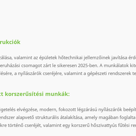
rukciók
zálása, valamint az épületek hőtechnikai jellemzőinek javítása ér
eruházási csomagot zárt le sikeresen 2025-ben. A munkálatok kit
ésére, a nyílászárók cseréjére, valamint a gépészeti rendszerek tel
ett korszerűsítési munkák:
igetelés elvégzése, modern, fokozott légzárású nyílászárók beépít
rendszer alapvető strukturális átalakítása, amely magában foglalta
re történő cseréjét, valamint egy korszerű hőszivattyús fűtési 