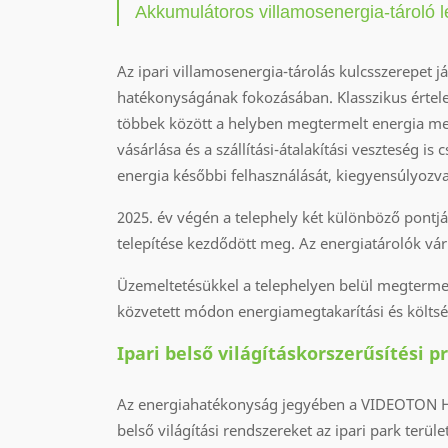
Akkumulátoros villamosenergia-tároló l
Az ipari villamosenergia-tárolás kulcsszerepet 
hatékonyságának fokozásában. Klasszikus érte
többek között a helyben megtermelt energia m
vásárlása és a szállítási-átalakítási veszteség 
energia későbbi felhasználását, kiegyensúlyozva
2025. év végén a telephely két különböző pont
telepítése kezdődött meg. Az energiatárolók v
Üzemeltetésükkel a telephelyen belül megtermel
közvetett módon energiamegtakarítási és költsé
Ipari belső világításkorszerűsítési 
Az energiahatékonyság jegyében a VIDEOTON Hold
belső világítási rendszereket az ipari park terü