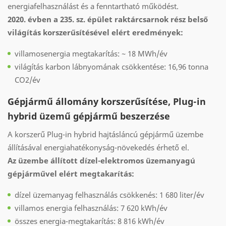
energiafelhasználást és a fenntartható működést.
2020. évben a 235. sz. épület raktárcsarnok rész belső
világítás korszerűsítésével elért eredmények:
villamosenergia megtakarítás: ~ 18 MWh/év
világítás karbon lábnyomának csökkentése: 16,96 tonna
CO2/év
Gépjármű állomány korszerűsítése, Plug-in
hybrid üzemű gépjármű beszerzése
A korszerű Plug-in hybrid hajtásláncú gépjármű üzembe
állításával energiahatékonyság-növekedés érhető el.
Az üzembe állított dízel-elektromos üzemanyagú
gépjárművel elért megtakarítás:
dízel üzemanyag felhasználás csökkenés: 1 680 liter/év
villamos energia felhasználás: 7 620 kWh/év
összes energia-megtakarítás: 8 816 kWh/év