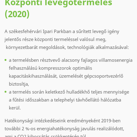
Központi levegőtermelés
(2020)
A székesfehérvári Ipari Parkban a sűrített levegő igény
jelentős része központi termeléssel valósul meg,
környezetbarát megoldások, technológiák alkalmazásával:
a termelésben résztvevő alacsony fajlagos villamosenergia
felhasználású kompresszorok optimális
kapacitáskihasználását, üzemelését gépcsoportvezérlő
biztosítja,
a termelés során keletkező hulladékhő teljes mennyisége
a fűtési időszakban a telephelyi távhőellátó hálózatba
kerül.
Hatékonysági intézkedéseink eredményeként 2019-ben
további 2 %-os energiahatékonyság javulás realizálódott,
ami a CO2 kibocsátás csökkentésén túl,