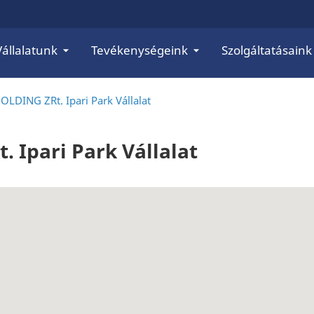
Vállalatunk
Tevékenységeink
Szolgáltatásaink
DING ZRt. Ipari Park Vállalat
Ipari Park Vállalat