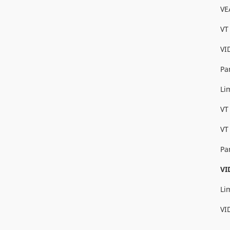
VE
VT
VI
Pa
Li
VT
VT
Pa
VI
Li
VI