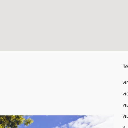
T
VI
VI
VI
VI
VT