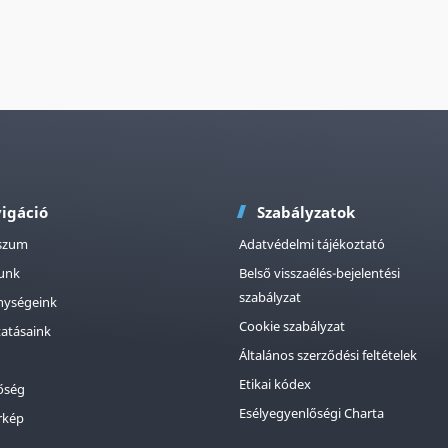
igáció
Szabályzatok
szum
Adatvédelmi tájékoztató
tunk
Belső visszaélés-bejelentési
szabályzat
nységeink
Cookie szabályzat
tatásaink
Általános szerződési feltételek
Etikai kódex
őség
Esélyegyenlőségi Charta
rkép