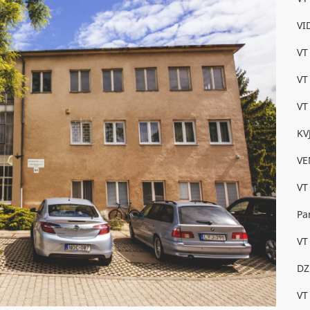
VI
VT 
VT
VT
KV
VE
VT
Pa
VT 
DZ
VT