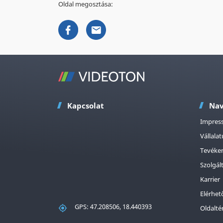
Oldal megosztása:
Kapcsolat
Nav
Impres
Vállala
Tevéke
Szolgál
Karrier
Elérhet
GPS: 47.208506, 18.440393
Oldalté