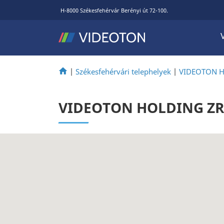
H-8000 Székesfehérvár Berényi út 72-100.
|
Székesfehérvári telephelyek
|
VIDEOTON HOL
VIDEOTON HOLDING ZRt. 