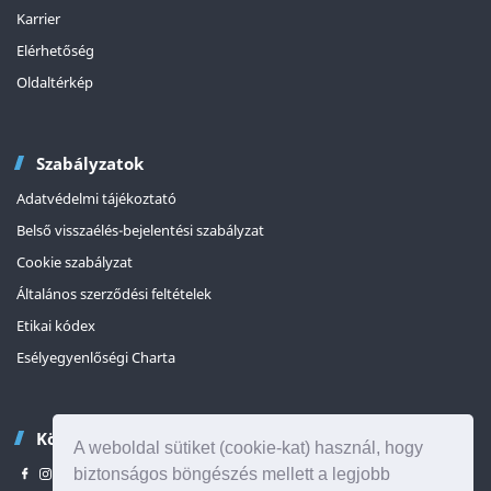
Karrier
Elérhetőség
Oldaltérkép
Szabályzatok
Adatvédelmi tájékoztató
Belső visszaélés-bejelentési szabályzat
Cookie szabályzat
Általános szerződési feltételek
Etikai kódex
Esélyegyenlőségi Charta
Kövessen minket
A weboldal sütiket (cookie-kat) használ, hogy
biztonságos böngészés mellett a legjobb