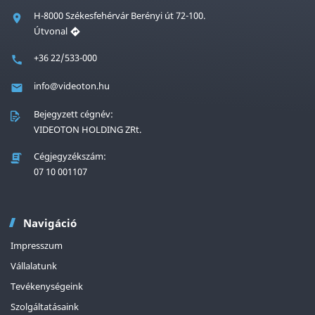
H-8000 Székesfehérvár Berényi út 72-100.
Útvonal
+36 22/533-000
info@videoton.hu
Bejegyzett cégnév:
VIDEOTON HOLDING ZRt.
Cégjegyzékszám:
07 10 001107
Navigáció
Impresszum
Vállalatunk
Tevékenységeink
Szolgáltatásaink