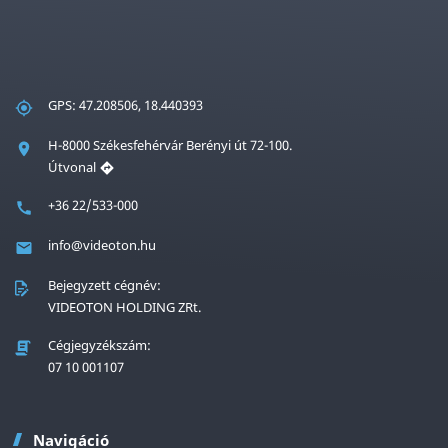
GPS: 47.208506, 18.440393
H-8000 Székesfehérvár Berényi út 72-100.
Útvonal
+36 22/533-000
info@videoton.hu
Bejegyzett cégnév:
VIDEOTON HOLDING ZRt.
Cégjegyzékszám:
07 10 001107
Navigáció