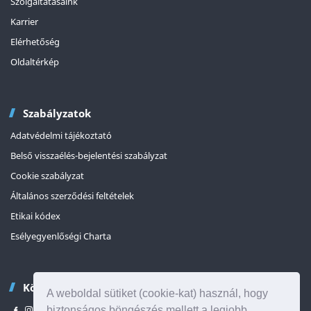
Szolgáltatásaink
Karrier
Elérhetőség
Oldaltérkép
Szabályzatok
Adatvédelmi tájékoztató
Belső visszaélés-bejelentési szabályzat
Cookie szabályzat
Általános szerződési feltételek
Etikai kódex
Esélyegyenlőségi Charta
Kövessen minket
A weboldal sütiket (cookie-kat) használ, hogy
biztonságos böngészés mellett a legjobb