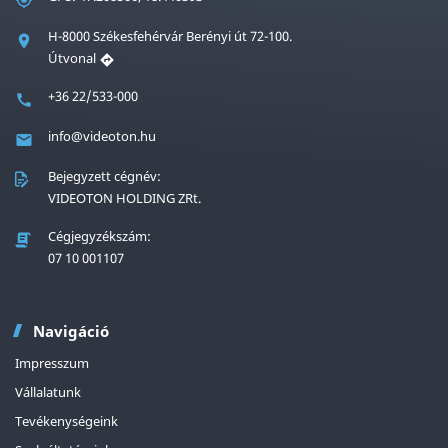
H-8000 Székesfehérvár Berényi út 72-100.
Útvonal
+36 22/533-000
info@videoton.hu
Bejegyzett cégnév:
VIDEOTON HOLDING ZRt.
Cégjegyzékszám:
07 10 001107
Navigáció
Impresszum
Vállalatunk
Tevékenységeink