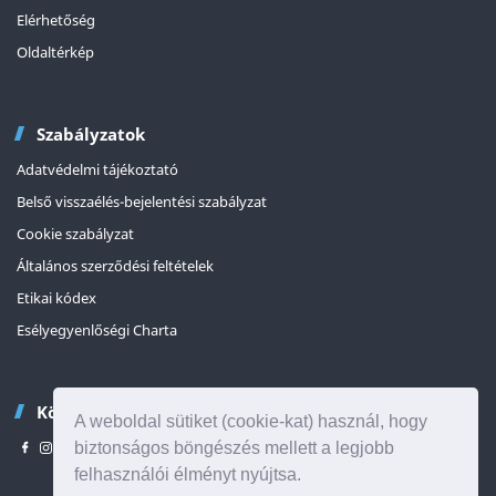
Elérhetőség
Oldaltérkép
Szabályzatok
Adatvédelmi tájékoztató
Belső visszaélés-bejelentési szabályzat
Cookie szabályzat
Általános szerződési feltételek
Etikai kódex
Esélyegyenlőségi Charta
Kövessen minket
A weboldal sütiket (cookie-kat) használ, hogy
biztonságos böngészés mellett a legjobb
felhasználói élményt nyújtsa.