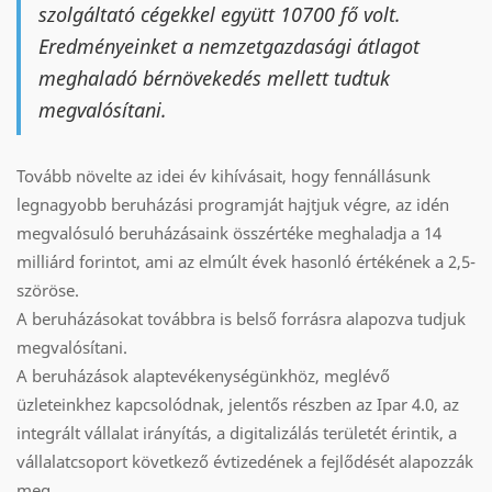
szolgáltató cégekkel együtt 10700 fő volt.
Eredményeinket a nemzetgazdasági átlagot
meghaladó bérnövekedés mellett tudtuk
megvalósítani.
Tovább növelte az idei év kihívásait, hogy fennállásunk
legnagyobb beruházási programját hajtjuk végre, az idén
megvalósuló beruházásaink összértéke meghaladja a 14
milliárd forintot, ami az elmúlt évek hasonló értékének a 2,5-
szöröse.
A beruházásokat továbbra is belső forrásra alapozva tudjuk
megvalósítani.
A beruházások alaptevékenységünkhöz, meglévő
üzleteinkhez kapcsolódnak, jelentős részben az Ipar 4.0, az
integrált vállalat irányítás, a digitalizálás területét érintik, a
vállalatcsoport következő évtizedének a fejlődését alapozzák
meg.