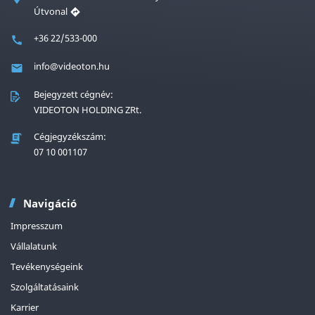
Útvonal
+36 22/533-000
info@videoton.hu
Bejegyzett cégnév:
VIDEOTON HOLDING ZRt.
Cégjegyzékszám:
07 10 001107
Navigáció
Impresszum
Vállalatunk
Tevékenységeink
Szolgáltatásaink
Karrier