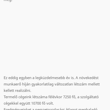
Ez eddig egyben a legküzdelmesebb év is. A növekedést
munkaerő híján gyakorlatilag változatlan létszám mellett
kellett realizálni.
Termelő cégeink létszáma félévkor 7250 fő, a szolgáltató
cégekkel együtt 10700 fő volt.
Eredményeinket a nemzetgazdasági átlagot meghaladó