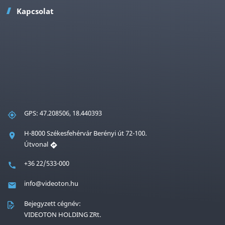
Kapcsolat
GPS: 47.208506, 18.440393
H-8000 Székesfehérvár Berényi út 72-100.
Útvonal
+36 22/533-000
info@videoton.hu
Bejegyzett cégnév:
VIDEOTON HOLDING ZRt.