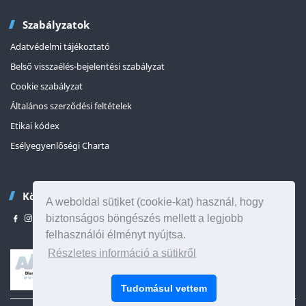
Szabályzatok
Adatvédelmi tájékoztató
Belső visszaélés-bejelentési szabályzat
Cookie szabályzat
Általános szerződési feltételek
Etikai kódex
Esélyegyenlőségi Charta
Kövessen minket
A weboldal sütiket (cookie-kat) használ, hogy
biztonságos böngészés mellett a legjobb
felhasználói élményt nyújtsa.
Részletes információ a sütikről
Az oldal tetejére
Tudomásul vettem