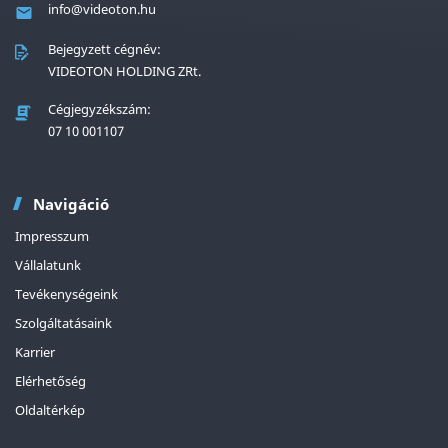
info@videoton.hu
Bejegyzett cégnév:
VIDEOTON HOLDING ZRt.
Cégjegyzékszám:
07 10 001107
Navigáció
Impresszum
Vállalatunk
Tevékenységeink
Szolgáltatásaink
Karrier
Elérhetőség
Oldaltérkép