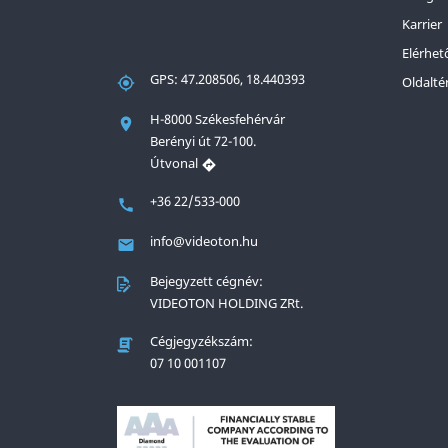
Karrier
Elérhet
GPS: 47.208506, 18.440393
Oldalté
H-8000 Székesfehérvár
Berényi út 72-100.
Útvonal
+36 22/533-000
info@videoton.hu
Bejegyzett cégnév:
VIDEOTON HOLDING ZRt.
Cégjegyzékszám:
07 10 001107