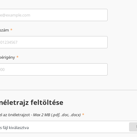
nszám
bérigény
néletrajz feltöltése
el az önéletrajzot -
Max 2 MB (.pdf, .doc, .docx)
s fájl kiválasztva