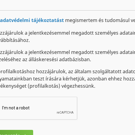
adatvédelmi tájékoztatást
megismertem és tudomásul ve
zzájárulok a jelentkezésemmel megadott személyes adatai
vábbításához.
zzájárulok a jelentkezésemmel megadott személyes adataim
zeléséhez az álláskeresési adatbázisban.
profilalkotáshoz hozzájárulok, az általam szolgáltatott adato
lyamatainkban teszt írására kérhetjük, azonban ehhez hozzá k
vékenységet (profilalkotás) végezhessünk.