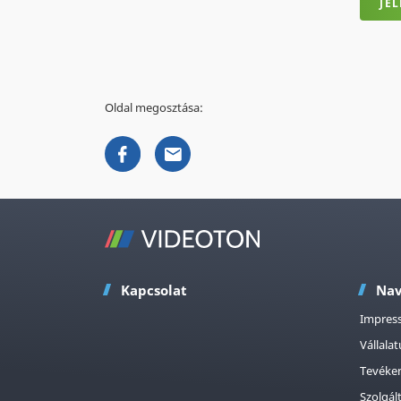
JE
Oldal megosztása:
Kapcsolat
Nav
Impres
Vállala
Tevéke
Szolgál