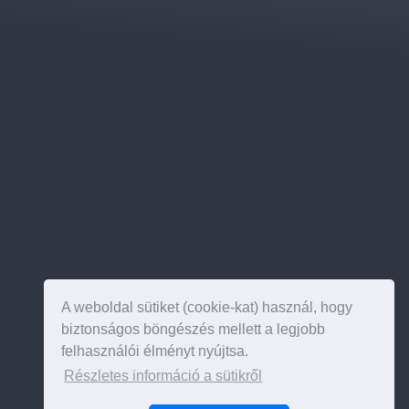
A weboldal sütiket (cookie-kat) használ, hogy
biztonságos böngészés mellett a legjobb
felhasználói élményt nyújtsa.
Részletes információ a sütikről
Az oldal tetejére