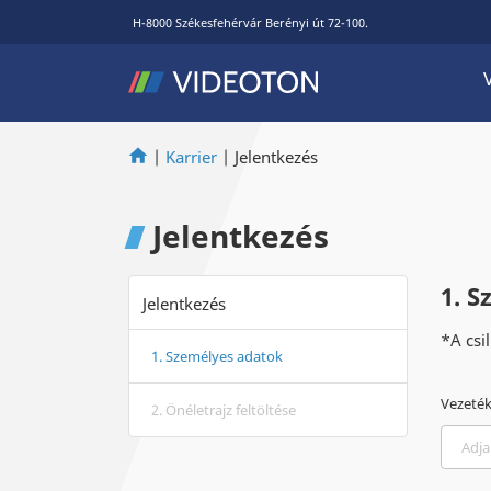
H-8000 Székesfehérvár Berényi út 72-100.
|
Karrier
|
Jelentkezés
Jelentkezés
1. 
Jelentkezés
*A csi
1. Személyes adatok
Vezeté
2. Önéletrajz feltöltése