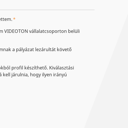
ttem.
m VIDEOTON vállalatcsoporton belüli
nak a pályázat lezárultát követő
kból profil készíthető. Kiválasztási
ell járulnia, hogy ilyen irányú