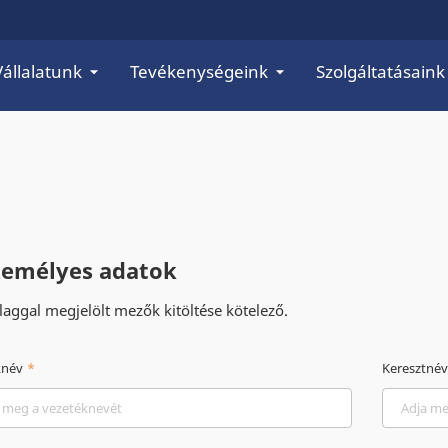
Vállalatunk
Tevékenységeink
Szolgáltatásaink
Személyes adatok
llaggal megjelölt mezők kitöltése kötelező.
knév
Keresztnév