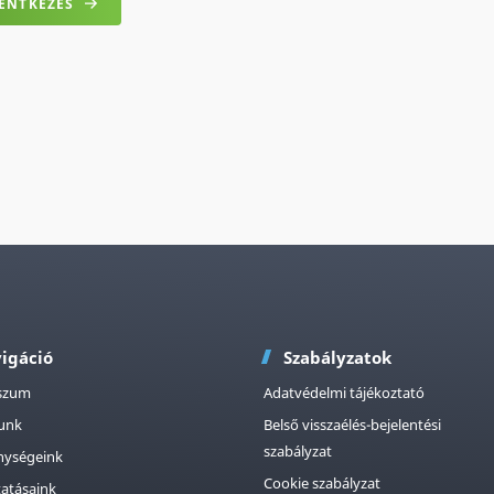
LENTKEZÉS
igáció
Szabályzatok
szum
Adatvédelmi tájékoztató
tunk
Belső visszaélés-bejelentési
szabályzat
nységeink
Cookie szabályzat
tatásaink