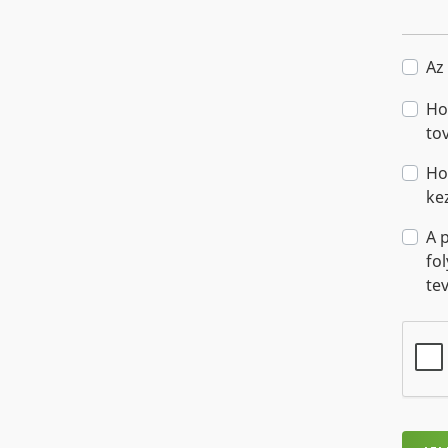
Az
Ho
to
Ho
ke
A 
fo
te