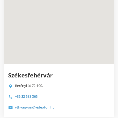
Székesfehérvár
Berényi út 72-100.
+36 22 533 365
vthvagyon@videoton.hu