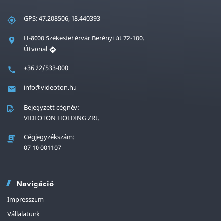
GPS: 47.208506, 18.440393
H-8000 Székesfehérvár Berényi út 72-100.
Útvonal
+36 22/533-000
info@videoton.hu
Bejegyzett cégnév:
VIDEOTON HOLDING ZRt.
Cégjegyzékszám:
07 10 001107
Navigáció
Impresszum
Vállalatunk