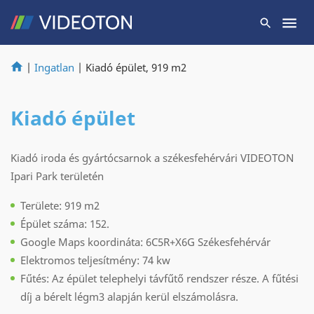
|
Ingatlan
|
Kiadó épület, 919 m2
Kiadó épület
Kiadó iroda és gyártócsarnok a székesfehérvári VIDEOTON
Ipari Park területén
Területe: 919 m2
Épület száma: 152.
Google Maps koordináta: 6C5R+X6G Székesfehérvár
Elektromos teljesítmény: 74 kw
Fűtés: Az épület telephelyi távfűtő rendszer része. A fűtési
díj a bérelt légm3 alapján kerül elszámolásra.