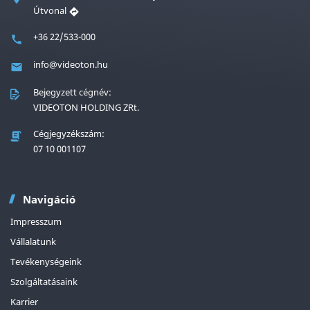
Útvonal
+36 22/533-000
info@videoton.hu
Bejegyzett cégnév:
VIDEOTON HOLDING ZRt.
Cégjegyzékszám:
07 10 001107
Navigáció
Impresszum
Vállalatunk
Tevékenységeink
Szolgáltatásaink
Karrier