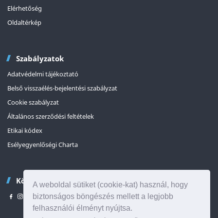
Elérhetőség
Oldaltérkép
Szabályzatok
Adatvédelmi tájékoztató
Belső visszaélés-bejelentési szabályzat
Cookie szabályzat
Általános szerződési feltételek
Etikai kódex
Esélyegyenlőségi Charta
Kövessen minket
A weboldal sütiket (cookie-kat) használ, hogy
biztonságos böngészés mellett a legjobb
felhasználói élményt nyújtsa.