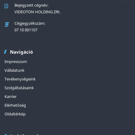
Bejegyzett cégnév:
VIDEOTON HOLDING ZRt.
Cégjegyzékszám:
07 10 001107
Navigáció
Impresszum
Vállalatunk
Tevékenységeink
Szolgáltatásaink
Karrier
Elérhetőség
Oldaltérkép