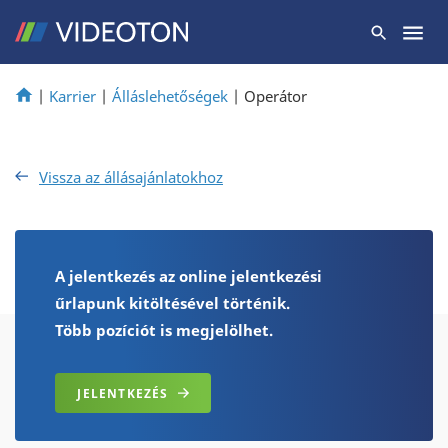
|
Karrier
|
Álláslehetőségek
|
Operátor
Vissza az állásajánlatokhoz
A jelentkezés az online jelentkezési
űrlapunk kitöltésével történik.
Több pozíciót is megjelölhet.
JELENTKEZÉS