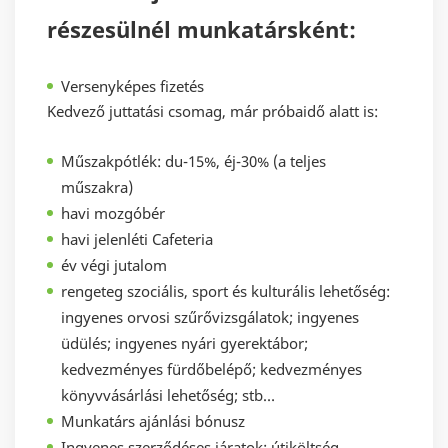
részesülnél munkatársként:
Versenyképes fizetés
Kedvező juttatási csomag, már próbaidő alatt is:
Műszakpótlék: du-15%, éj-30% (a teljes
műszakra)
havi mozgóbér
havi jelenléti Cafeteria
év végi jutalom
rengeteg szociális, sport és kulturális lehetőség:
ingyenes orvosi szűrővizsgálatok; ingyenes
üdülés; ingyenes nyári gyerektábor;
kedvezményes fürdőbelépő; kedvezményes
könyvvásárlási lehetőség; stb…
Munkatárs ajánlási bónusz
Ingyenes szerződéses járatok; útiköltség