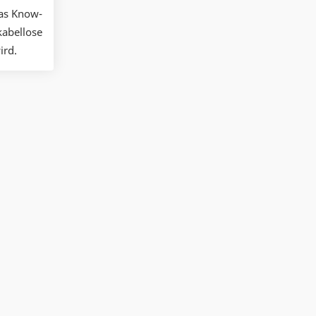
das Know-
kabellose
ird.