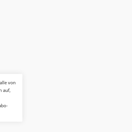
alle von
n auf,
abo-