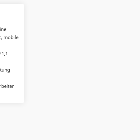
ine
t, mobile
21,1
htung
beiter