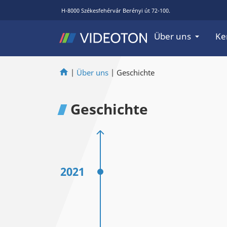
H-8000 Székesfehérvár Berényi út 72-100.
Über uns
Ke
|
Über uns
|
Geschichte
Geschichte
2021