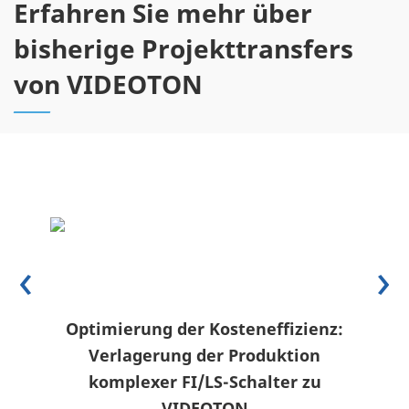
Erfahren Sie mehr über
bisherige Projekttransfers
von VIDEOTON
‹
›
nz:
Transfer eines Elektrowerkzeug-
S
n
Portfolios: Strategisches
Aut
u
Outsourcing kabelgebundener und
akkubetriebener Produktfamilien