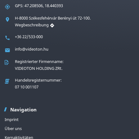
GPS: 47.208506, 18.440393
H-8000 Székesfehérvár Berényi út 72-100.
Wegbeschreibung
+36 22/533-000
info@videoton.hu
Registrierter Firmenname:
VIDEOTON HOLDING ZRt.
Handelsregisternummer:
07 10 001107
Navigation
Imprint
Über uns
Kernaktivitäten