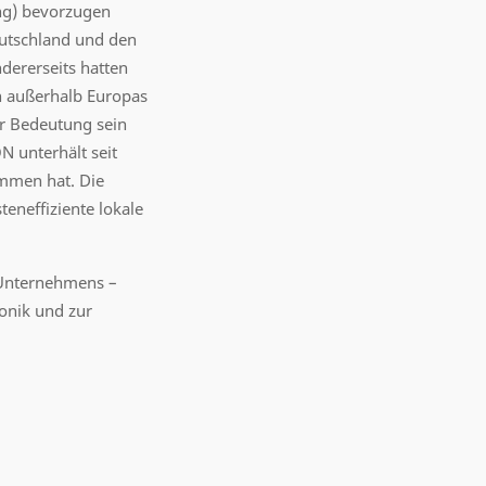
ung) bevorzugen
eutschland und den
dererseits hatten
en außerhalb Europas
er Bedeutung sein
N unterhält seit
ommen hat. Die
eneffiziente lokale
 Unternehmens –
onik und zur