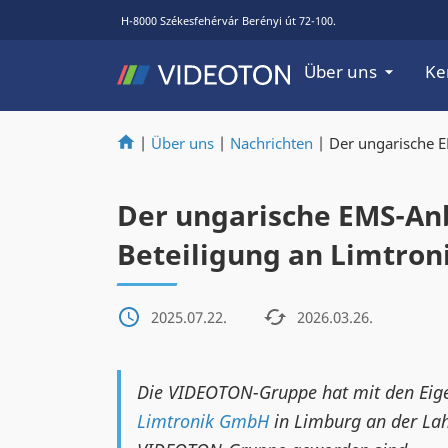
H-8000 Székesfehérvár Berényi út 72-100.
Über uns
Ke
|
Über uns
|
Nachrichten
|
Der ungarische E
Der ungarische EMS-An
Beteiligung an Limtron
2025.07.22.
2026.03.26.
Die VIDEOTON-Gruppe hat mit den Eigen
Limtronik GmbH
in Limburg an der La