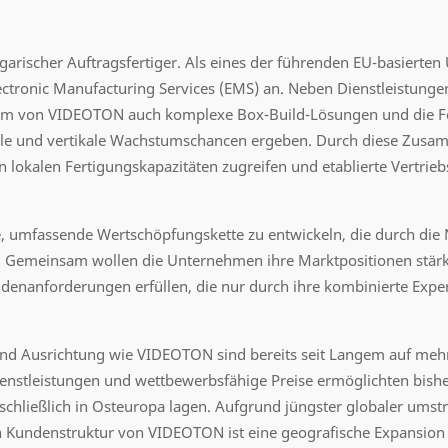
ngarischer Auftragsfertiger. Als eines der führenden EU-basierte
tronic Manufacturing Services (EMS) an. Neben Dienstleistunge
rum von VIDEOTON auch komplexe Box-Build-Lösungen und die Fe
tale und vertikale Wachstumschancen ergeben. Durch diese Zusa
 lokalen Fertigungskapazitäten zugreifen und etablierte Vertrieb
se, umfassende Wertschöpfungskette zu entwickeln, die durch die 
t. Gemeinsam wollen die Unternehmen ihre Marktpositionen stär
enanforderungen erfüllen, die nur durch ihre kombinierte Expert
und Ausrichtung wie VIDEOTON sind bereits seit Langem auf meh
ienstleistungen und wettbewerbsfähige Preise ermöglichten bishe
hließlich in Osteuropa lagen. Aufgrund jüngster globaler umstr
n Kundenstruktur von VIDEOTON ist eine geografische Expansio