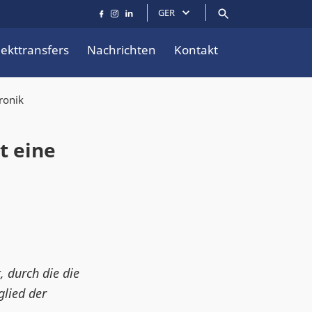
GER
jekttransfers
Nachrichten
Kontakt
ronik
t eine
 durch die die
glied der