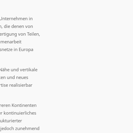
n Unternehmen in
n, die denen von
rtigung von Teilen,
mmenarbeit
snetze in Europa
Nähe und vertikale
ken und neues
ise realisierbar
reren Kontinenten
r kontinuierliches
ukturierter
n jedoch zunehmend