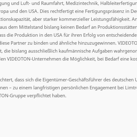
igung und Luft- und Raumfahrt, Medizintechnik, Halbleiterfertig
opa und den USA. Dies rechtfertigt eine Fertigungspräsenz in D
ionskapazität, aber starker kommerzieller Leistungsfähigkeit. An
 aus dem Mittelstand bislang keinen Bedarf an Produktionsstätt
dass die Produktion in den USA für ihren Erfolg von entscheidend
 diese Partner zu binden und ähnliche hinzuzugewinnen. VIDEOTO
aft, die bislang ausschließlich kaufmännische Aufgaben wahrgen
en VIDEOTON-Unternehmen die Möglichkeit, bei Bedarf eine kost
ichtert, dass sich die Eigentümer-Geschäftsführer des deutschen
onen – zu einem langfristigen persönlichen Engagement bei Limtr
TON-Gruppe verpflichtet haben.