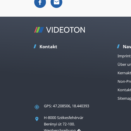
Kontakt
Nav
Imprint
Über u
Kernakt
Non-Pro
Kontak
Sitema
GPS: 47.208506, 18.440393
H-8000 Székesfehérvár
Berényi út 72-100.
Wegbeschreibung