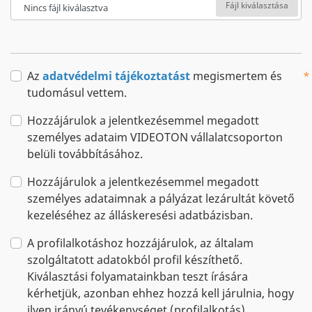
Fájl kiválasztása
Nincs fájl kiválasztva
Az
adatvédelmi tájékoztatást
megismertem és
tudomásul vettem.
Hozzájárulok a jelentkezésemmel megadott
személyes adataim VIDEOTON vállalatcsoporton
belüli továbbításához.
Hozzájárulok a jelentkezésemmel megadott
személyes adataimnak a pályázat lezárultát követő
kezeléséhez az álláskeresési adatbázisban.
A profilalkotáshoz hozzájárulok, az általam
szolgáltatott adatokból profil készíthető.
Kiválasztási folyamatainkban teszt írására
kérhetjük, azonban ehhez hozzá kell járulnia, hogy
ilyen irányú tevékenységet (profilalkotás)